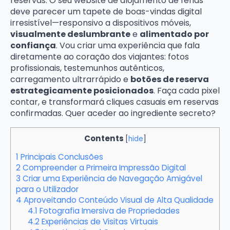
reservas. O seu website de alojamento de férias
deve parecer um tapete de boas-vindas digital
irresistível—responsivo a dispositivos móveis,
visualmente deslumbrante
e
alimentado por
confiança
. Vou criar uma experiência que fala
diretamente ao coração dos viajantes: fotos
profissionais, testemunhos autênticos,
carregamento ultrarrápido e
botões de reserva
estrategicamente posicionados
. Faça cada pixel
contar, e transformará cliques casuais em reservas
confirmadas. Quer aceder ao ingrediente secreto?
Contents
[
hide
]
1
Principais Conclusões
2
Compreender a Primeira Impressão Digital
3
Criar uma Experiência de Navegação Amigável
para o Utilizador
4
Aproveitando Conteúdo Visual de Alta Qualidade
4.1
Fotografia Imersiva de Propriedades
4.2
Experiências de Visitas Virtuais