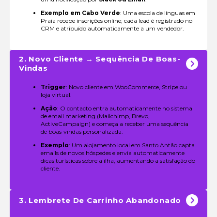
Exemplo em Cabo Verde
: Uma escola de línguas em
Praia recebe inscrições online; cada lead é registrado no
CRM e atribuído automaticamente a um vendedor.
2. Novo Cliente → Sequência De Boas-
Vindas
Trigger
: Novo cliente em WooCommerce, Stripe ou
loja virtual.
Ação
: O contacto entra automaticamente no sistema
de email marketing (Mailchimp, Brevo,
ActiveCampaign) e começa a receber uma sequência
de boas‑vindas personalizada.
Exemplo
: Um alojamento local em Santo Antão capta
emails de novos hóspedes e envia automaticamente
dicas turísticas sobre a ilha, aumentando a satisfação do
cliente.
3. Lembrete De Carrinho Abandonado