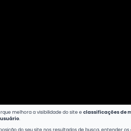
que melhora a visibilidade do site e
classificações de 
 usuário
.
osição do seu site nos resultados de busca, entender os 