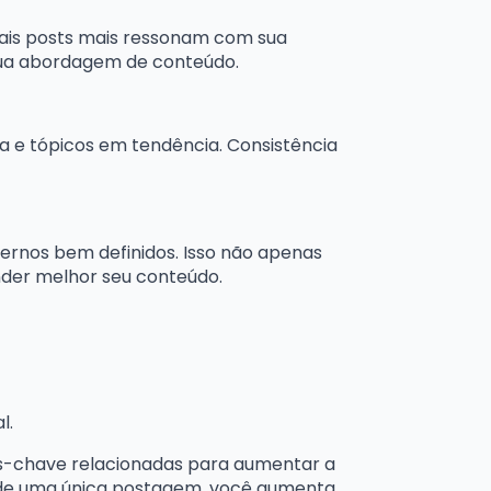
ais posts mais ressonam com sua
 sua abordagem de conteúdo.
a e tópicos em tendência. Consistência
nternos bem definidos. Isso não apenas
nder melhor seu conteúdo.
l.
s-chave relacionadas para aumentar a
o de uma única postagem, você aumenta