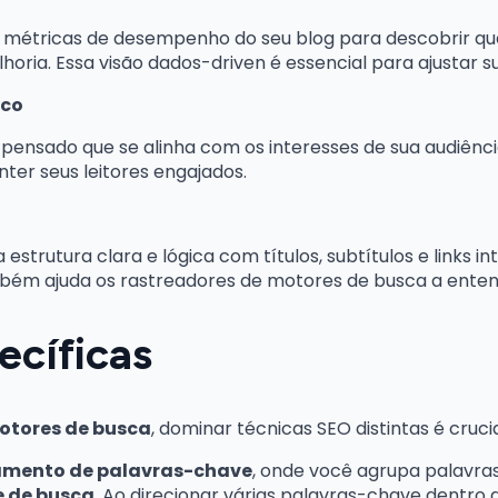
 métricas de desempenho do seu blog para descobrir qu
lhoria. Essa visão dados-driven é essencial para ajustar
ico
ensado que se alinha com os interesses de sua audiênci
ter seus leitores engajados.
estrutura clara e lógica com títulos, subtítulos e links i
ambém ajuda os rastreadores de motores de busca a ente
ecíficas
otores de busca
, dominar técnicas SEO distintas é crucia
mento de palavras-chave
, onde você agrupa palavra
e de busca
. Ao direcionar várias palavras-chave dentr