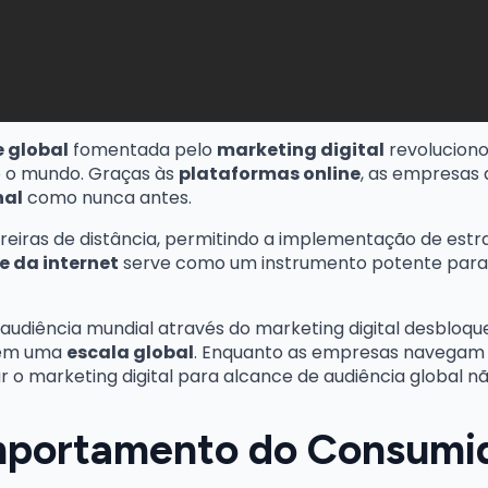
 global
fomentada pelo
marketing digital
revolucion
o o mundo. Graças às
plataformas online
, as empresas 
nal
como nunca antes.
arreiras de distância, permitindo a implementação de est
e da internet
serve como um instrumento potente para
diência mundial através do marketing digital desbloqueo
 em uma
escala global
. Enquanto as empresas navegam 
r o marketing digital para alcance de audiência global n
mportamento do Consumi