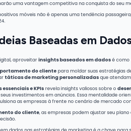
nharão uma vantagem competitiva na conquista do seu m
positivos móveis não é apenas uma tendência passageira
24.
Ideias Baseadas em Dado
ital, aproveitar
insights baseados em dados
é como t
portamento do cliente
para moldar suas estratégias d
ar
táticas de marketing personalizadas
que atendam à
 essenciais e KPIs
revela insights valiosos sobre o
dese
seus investimentos em anúncios. Essa mentalidade orien
siona as empresas à frente no cenário de mercado com
ento do cliente
, as empresas podem ajustar seu plano d
ecisão.
s em dados nas estratégias de marketing é a chave para