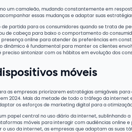
 um camaleão, mudando constantemente em resposta ao
 acompanhar essas mudanças e adaptar suas estratégias
to de partida para os consumidores quando se trata de p
irou de cabeça para baixo o comportamento do consumid
presença online para atender às preferências em cons
inâmico é fundamental para manter os clientes envolvi
 é preciso sintonizar com os hábitos em evolução dos con
dispositivos móveis
 para as empresas priorizarem estratégias amigáveis para
 em 2024. Mais da metade de todo o tráfego da internet
aptar os esforços de marketing digital para a otimizaçã
papel central no uso diário da internet, sublinhando 
lataformas móveis para interagir com audiências online e 
r o uso da internet, as empresas que adaptam as suas t