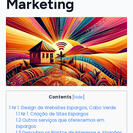
Marketing
Contents
[
hide
]
1
Nr 1. Design de Websites Espargos, Cabo Verde
1.1
Nr 1. Criação de Sites Espargos
1.2
Outros serviços que oferecemos em
Espargos
1.3
Descubra os Pontos de Interesse e Atrações