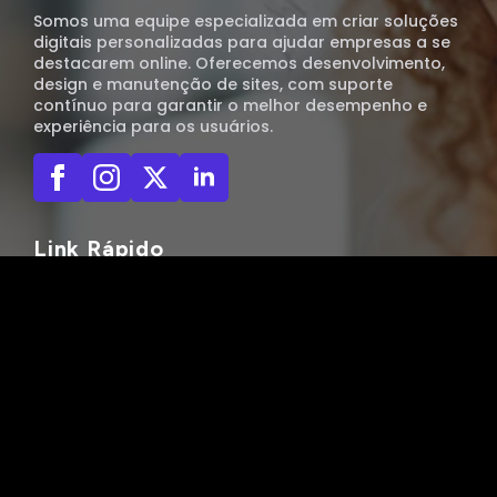
Somos uma equipe especializada em criar soluções
digitais personalizadas para ajudar empresas a se
destacarem online. Oferecemos desenvolvimento,
design e manutenção de sites, com suporte
contínuo para garantir o melhor desempenho e
experiência para os usuários.
Link Rápido
Bluesky
Reddit
Threads
Trabalhar Connosco