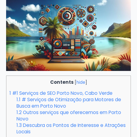
Contents
[
hide
]
1
#1 Serviços de SEO Porto Novo, Cabo Verde
1.1
# Serviços de Otimização para Motores de
Busca em Porto Novo
1.2
Outros serviços que oferecemos em Porto
Novo
1.3
Descubra os Pontos de Interesse e Atrações
Locais