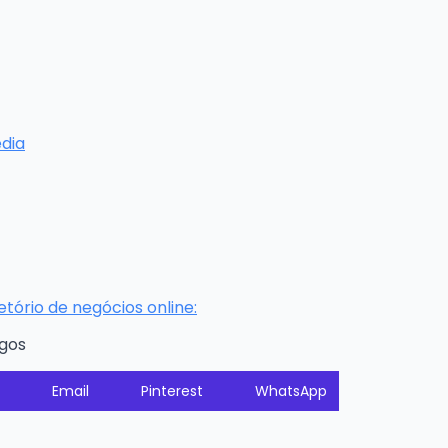
edia
ório de negócios online:
igos
Email
Pinterest
WhatsApp